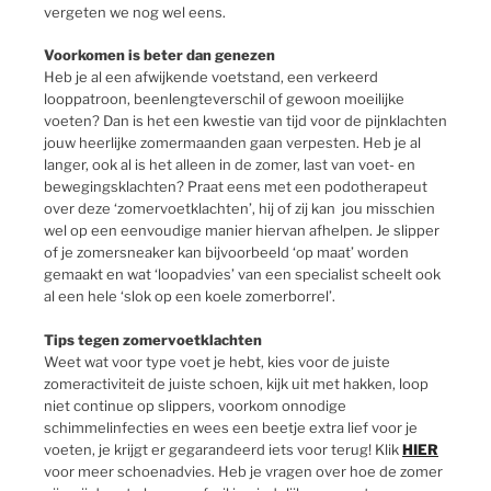
vergeten we nog wel eens.
Voorkomen is beter dan genezen
Heb je al een afwijkende voetstand, een verkeerd
looppatroon, beenlengteverschil of gewoon moeilijke
voeten? Dan is het een kwestie van tijd voor de pijnklachten
jouw heerlijke zomermaanden gaan verpesten. Heb je al
langer, ook al is het alleen in de zomer, last van voet- en
bewegingsklachten? Praat eens met een podotherapeut
over deze ‘zomervoetklachten’, hij of zij kan jou misschien
wel op een eenvoudige manier hiervan afhelpen. Je slipper
of je zomersneaker kan bijvoorbeeld ‘op maat’ worden
gemaakt en wat ‘loopadvies’ van een specialist scheelt ook
al een hele ‘slok op een koele zomerborrel’.
Tips tegen zomervoetklachten
Weet wat voor type voet je hebt, kies voor de juiste
zomeractiviteit de juiste schoen, kijk uit met hakken, loop
niet continue op slippers, voorkom onnodige
schimmelinfecties en wees een beetje extra lief voor je
voeten, je krijgt er gegarandeerd iets voor terug! Klik
HIER
voor meer schoenadvies. Heb je vragen over hoe de zomer