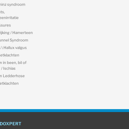
hinz syndroom
nts,
enirritatie
ssures
ijking / Hamerteen
Tunnel Syndroom
\ Hallux valgus
etklachten
 in been, bil of
/ Ischias
an Ledderhose
etklachten
ODOXPERT