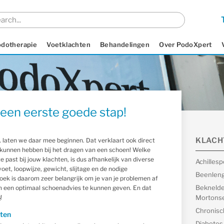
odotherapie
Voetklachten
Behandelingen
Over PodoXpert
een eerste goede stap!
KLACH
… laten we daar mee beginnen. Dat verklaart ook direct
unnen hebben bij het dragen van een schoen! Welke
e past bij jouw klachten, is dus afhankelijk van diverse
Achilles
oet, loopwijze, gewicht, slijtage en de nodige
Beenleng
oek is daarom zeer belangrijk om je van je problemen af
Beknelde
m een optimaal schoenadvies te kunnen geven. En dat
s
!
Mortonse
Chronisc
eten
Diabetes