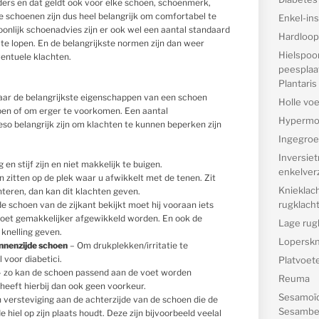
nders en dat geldt ook voor elke schoen, schoenmerk,
schoenen zijn dus heel belangrijk om comfortabel te
Enkel-inst
soonlijk schoenadvies zijn er ook wel een aantal standaard
Hardloop
te lopen. En de belangrijkste normen zijn dan weer
Hielspoor
ventuele klachten.
peesplaat
Plantaris
aar de belangrijkste eigenschappen van een schoen
Holle voe
lpen of om erger te voorkomen. Een aantal
Hypermob
o belangrijk zijn om klachten te kunnen beperken zijn
Ingegroe
Inversie
en stijf zijn en niet makkelijk te buigen.
enkelver
n zitten op de plek waar u afwikkelt met de tenen. Zit
Knieklac
teren, dan kan dit klachten geven.
rugklach
de schoen van de zijkant bekijkt moet hij vooraan iets
oet gemakkelijker afgewikkeld worden. En ook de
Lage rug
knelling geven.
Loperskn
innenzijde schoen
– Om drukplekken/irritatie te
 voor diabetici.
Platvoete
 zo kan de schoen passend aan de voet worden
Reuma
heeft hierbij dan ook geen voorkeur.
Sesamoïd
 versteviging aan de achterzijde van de schoen die de
Sesambe
hiel op zijn plaats houdt. Deze zijn bijvoorbeeld veelal