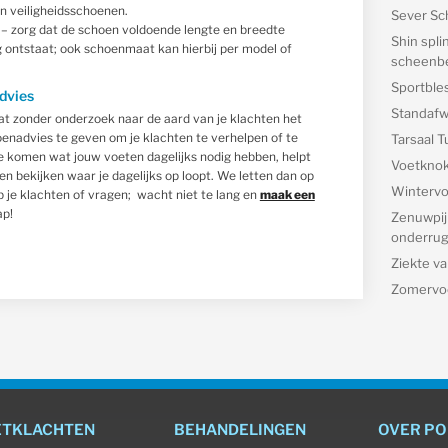
n veiligheidsschoenen.
Sever Sc
e
– zorg dat de schoen voldoende lengte en breedte
Shin spli
g ontstaat; ook schoenmaat kan hierbij per model of
scheenbe
Sportble
dvies
Standafw
dat zonder onderzoek naar de aard van je klachten het
oenadvies te geven om je klachten te verhelpen of te
Tarsaal 
e komen wat jouw voeten dagelijks nodig hebben, helpt
Voetknok 
n bekijken waar je dagelijks op loopt. We letten dan op
Wintervo
eb je klachten of vragen; wacht niet te lang en
maak een
ap!
Zenuwpijn
onderrug 
Ziekte v
Zomervo
ETKLACHTEN
BEHANDELINGEN
OVER P