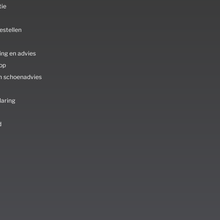
tie
estellen
ing en advies
oop
n schoenadvies
laring
d