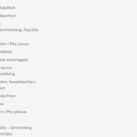
abiliteit
klachten
,
ontsteking, Fasciitis
ten / Pes cavus
iliteit
ide teennagels
trauma-
zwikking
hten, heupklachten,
ten
klachten
ie
n / Pes planus
itis – Ontsteking
entjes