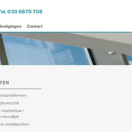
Tel. 030 6870 708
Vestigingen
Contact
TEN
peesproblemen
teverschil
 voetzenuw /
 neuralgie
he voetklachten