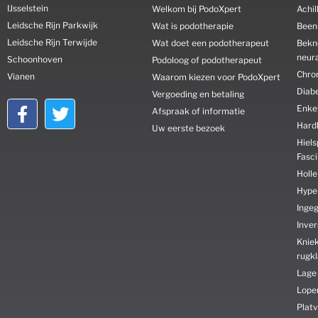
IJsselstein
Welkom bij PodoXpert
Achi
Leidsche Rijn Parkwijk
Wat is podotherapie
Been
Leidsche Rijn Terwijde
Wat doet een podotherapeut
Bekn
neura
Schoonhoven
Podoloog of podotherapeut
Chro
Vianen
Waarom kiezen voor PodoXpert
Diab
Vergoeding en betaling
Enkel
Afspraak of informatie
Hard
Uw eerste bezoek
Hiels
Fasci
Holle
Hyper
Inge
Inve
Kniek
rugk
Lage
Lope
Platv