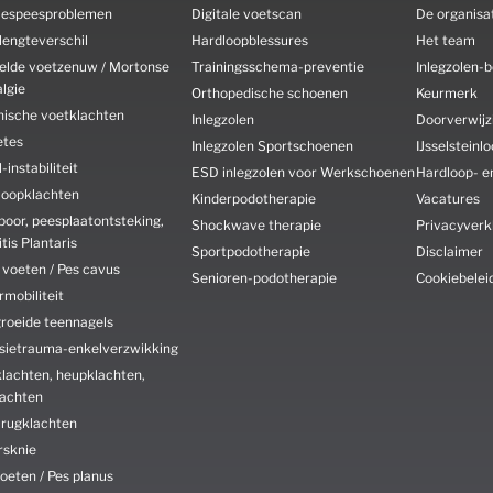
llespeesproblemen
Digitale voetscan
De organisa
lengteverschil
Hardloopblessures
Het team
elde voetzenuw / Mortonse
Trainingsschema-preventie
Inlegzolen-b
lgie
Orthopedische schoenen
Keurmerk
nische voetklachten
Inlegzolen
Doorverwijz
etes
Inlegzolen Sportschoenen
IJsselsteinl
-instabiliteit
ESD inlegzolen voor Werkschoenen
Hardloop- e
loopklachten
Kinderpodotherapie
Vacatures
poor, peesplaatontsteking,
Shockwave therapie
Privacyverk
itis Plantaris
Sportpodotherapie
Disclaimer
 voeten / Pes cavus
Senioren-podotherapie
Cookiebelei
mobiliteit
groeide teennagels
rsietrauma-enkelverzwikking
lachten, heupklachten,
lachten
 rugklachten
rsknie
oeten / Pes planus