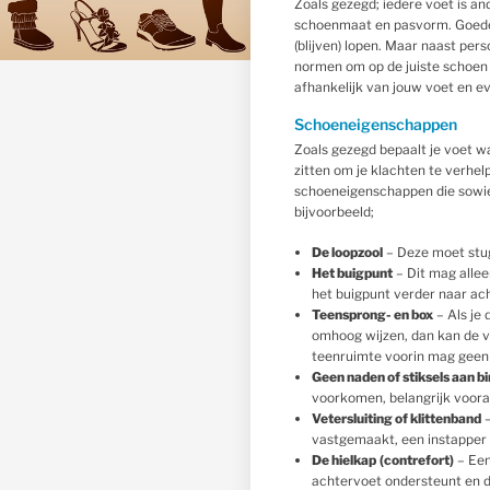
Zoals gezegd; iedere voet is a
schoenmaat en pasvorm. Goede 
(blijven) lopen. Maar naast per
normen om op de juiste schoen 
afhankelijk van jouw voet en e
Schoeneigenschappen
Zoals gezegd bepaalt je voet w
zitten om je klachten te verhe
schoeneigenschappen die sowies
bijvoorbeeld;
De loopzool
– Deze moet stug 
Het buigpunt
– Dit mag allee
het buigpunt verder naar ach
Teensprong- en box
– Als je 
omhoog wijzen, dan kan de v
teenruimte voorin mag geen 
Geen naden of stiksels aan b
voorkomen, belangrijk vooral
Vetersluiting of klittenband
–
vastgemaakt, een instapper 
De hielkap
(contrefort)
– Een
achtervoet ondersteunt en de 