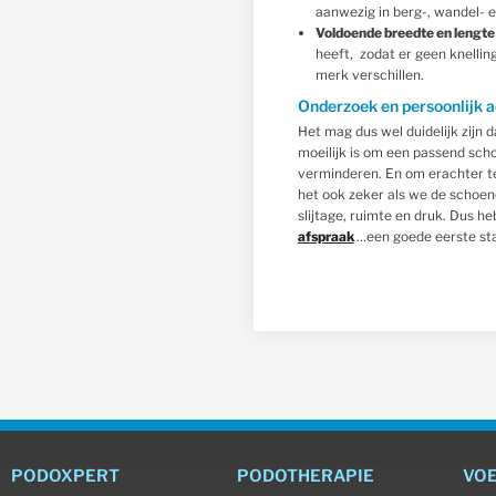
aanwezig in berg-, wandel- e
Voldoende breedte en lengt
heeft, zodat er geen knellin
merk verschillen.
Onderzoek en persoonlijk a
Het mag dus wel duidelijk zijn 
moeilijk is om een passend sch
verminderen. En om erachter t
het ook zeker als we de schoene
slijtage, ruimte en druk. Dus h
afspraak
…een goede eerste st
PODOXPERT
PODOTHERAPIE
VO