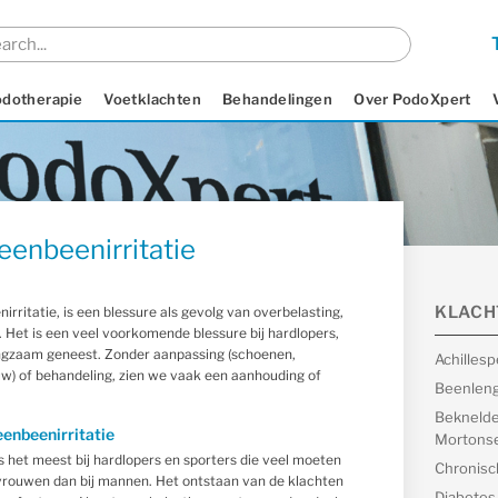
odotherapie
Voetklachten
Behandelingen
Over PodoXpert
heenbeenirritatie
KLACH
irritatie, is een blessure als gevolg van overbelasting,
t. Het is een veel voorkomende blessure bij hardlopers,
ngzaam geneest. Zonder aanpassing (schoenen,
Achilles
uw) of behandeling, zien we vaak een aanhouding of
Beenleng
Beknelde
eenbeenirritatie
Mortonse
s het meest bij hardlopers en sporters die veel moeten
Chronisc
vrouwen dan bij mannen. Het ontstaan van de klachten
Diabetes