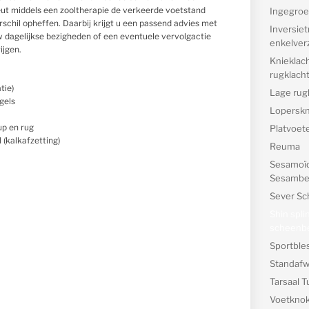
eut middels een zooltherapie de verkeerde voetstand
Ingegroe
schil opheffen. Daarbij krijgt u een passend advies met
Inversie
w dagelijkse bezigheden of een eventuele vervolgactie
enkelver
ijgen.
Knieklac
rugklach
tie)
Lage rug
gels
Loperskn
up en rug
Platvoete
 (kalkafzetting)
Reuma
Sesamoïd
Sesambe
Sever Sc
Shin spli
scheenbe
Sportble
Standafw
Tarsaal 
Voetknok 