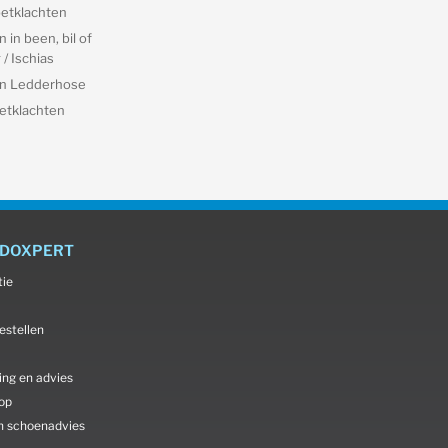
etklachten
 in been, bil of
/ Ischias
an Ledderhose
etklachten
ODOXPERT
tie
estellen
ing en advies
oop
n schoenadvies