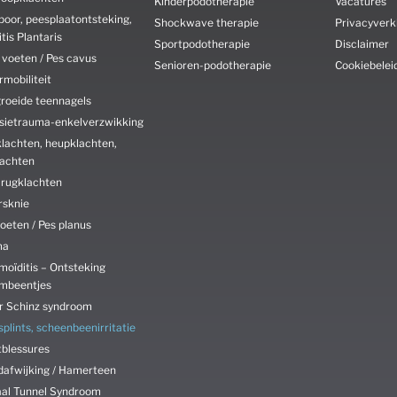
Kinderpodotherapie
Vacatures
poor, peesplaatontsteking,
Shockwave therapie
Privacyverk
itis Plantaris
Sportpodotherapie
Disclaimer
 voeten / Pes cavus
Senioren-podotherapie
Cookiebelei
mobiliteit
groeide teennagels
rsietrauma-enkelverzwikking
lachten, heupklachten,
lachten
 rugklachten
rsknie
oeten / Pes planus
ma
oïditis – Ontsteking
mbeentjes
r Schinz syndroom
splints, scheenbeenirritatie
tblessures
dafwijking / Hamerteen
aal Tunnel Syndroom