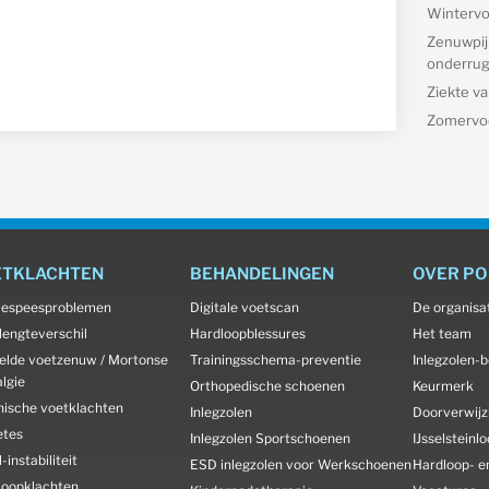
Wintervo
Zenuwpijn
onderrug 
Ziekte v
Zomervo
ETKLACHTEN
BEHANDELINGEN
OVER P
llespeesproblemen
Digitale voetscan
De organisa
lengteverschil
Hardloopblessures
Het team
elde voetzenuw / Mortonse
Trainingsschema-preventie
Inlegzolen-b
lgie
Orthopedische schoenen
Keurmerk
nische voetklachten
Inlegzolen
Doorverwijz
etes
Inlegzolen Sportschoenen
IJsselsteinl
-instabiliteit
ESD inlegzolen voor Werkschoenen
Hardloop- e
loopklachten