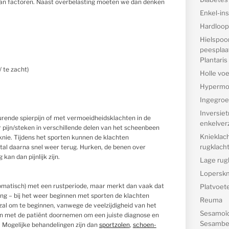
van factoren. Naast overbelasting moeten we dan denken
Enkel-inst
Hardloop
Hielspoor
peesplaat
Plantaris
 te zacht)
Holle voe
Hypermob
Ingegroe
Inversie
rende spierpijn of met vermoeidheidsklachten in de
enkelver
pijn/steken in verschillende delen van het scheenbeen
Knieklac
 knie. Tijdens het sporten kunnen de klachten
rugklach
al daarna snel weer terug. Hurken, de benen over
kan dan pijnlijk zijn.
Lage rug
Loperskn
omatisch) met een rustperiode, maar merkt dan vaak dat
Platvoete
ng – bij het weer beginnen met sporten de klachten
Reuma
al om te beginnen, vanwege de veelzijdigheid van het
Sesamoïd
ten met de patiënt doornemen om een juiste diagnose en
Sesambe
 Mogelijke behandelingen zijn dan
sportzolen
,
schoen-