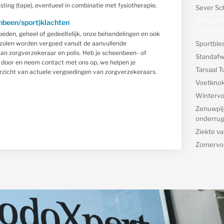
tlasting (tape), eventueel in combinatie met fysiotherapie.
Sever Sc
Shin spli
enbeen/sport)klachten
scheenbe
den, geheel of gedeeltelijk, onze behandelingen en ook
zolen worden vergoed vanuit de aanvullende
Sportble
 van zorgverzekeraar en polis. Heb je scheenbeen- of
Standafw
 door en neem contact met ons op, we helpen je
Tarsaal 
rzicht van actuele vergoedingen van zorgverzekeraars.
Voetknok 
Wintervo
Zenuwpijn
onderrug 
Ziekte v
Zomervo