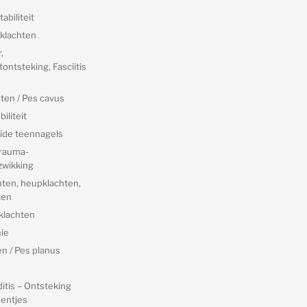
abiliteit
klachten
,
ontsteking, Fasciitis
ten / Pes cavus
iliteit
ide teennagels
trauma-
zwikking
hten, heupklachten,
ten
klachten
ie
n / Pes planus
itis – Ontsteking
entjes