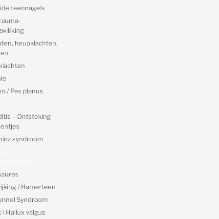
ide teennagels
trauma-
zwikking
hten, heupklachten,
ten
klachten
ie
n / Pes planus
itis – Ontsteking
entjes
hinz syndroom
nts,
enirritatie
ssures
ijking / Hamerteen
Tunnel Syndroom
\ Hallux valgus