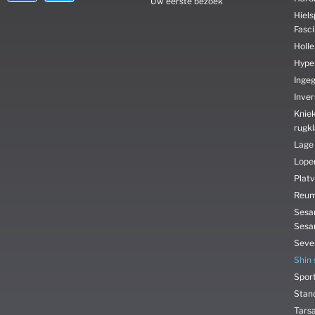
Uw eerste bezoek
Hiels
Fasci
Holle
Hyper
Inge
Inve
Kniek
rugk
Lage
Lope
Platv
Reu
Sesam
Sesa
Seve
Shin 
Spor
Stan
Tars