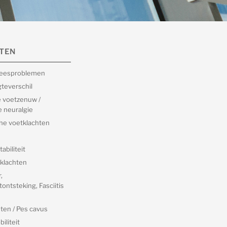
TEN
peesproblemen
teverschil
 voetzenuw /
 neuralgie
he voetklachten
abiliteit
klachten
,
ontsteking, Fasciitis
ten / Pes cavus
iliteit