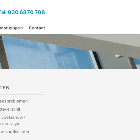
Tel. 030 6870 708
Vestigingen
Contact
TEN
peesproblemen
teverschil
 voetzenuw /
 neuralgie
he voetklachten