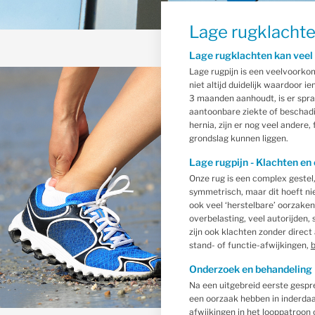
Lage rugklacht
Lage rugklachten kan veel
Lage rugpijn is een veelvoorko
niet altijd duidelijk waardoor 
3 maanden aanhoudt, is er sprak
aantoonbare ziekte of beschadig
hernia, zijn er nog veel andere,
grondslag kunnen liggen.
Lage rugpijn - Klachten en
Onze rug is een complex gestel,
symmetrisch, maar dit hoeft nie
ook veel ‘herstelbare’ oorzaken
overbelasting, veel autorijden, 
zijn ook klachten zonder direc
stand- of functie-afwijkingen,
b
Onderzoek en behandeling
Na een uitgebreid eerste gesp
een oorzaak hebben in inderdaa
afwijkingen in het looppatroon 