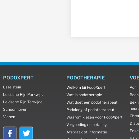
PODOXPERT
PODOTHERAPIE
VO
IJsselstein
Welkom bij PodoXpert
Achi
Leidsche Rijn Parkwijk
Wat is podotherapie
Been
Leidsche Rijn Terwijde
Wat doet een podotherapeut
Bekn
neura
Schoonhoven
Podoloog of podotherapeut
Chro
Vianen
Waarom kiezen voor PodoXpert
Diab
Vergoeding en betaling
Enkel
Afspraak of informatie
Hard