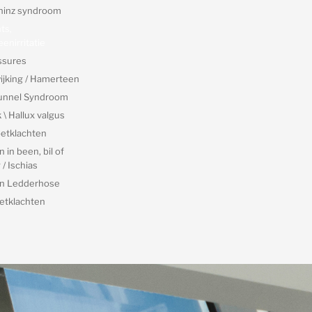
hinz syndroom
nts,
enirritatie
ssures
ijking / Hamerteen
Tunnel Syndroom
\ Hallux valgus
etklachten
 in been, bil of
/ Ischias
an Ledderhose
etklachten