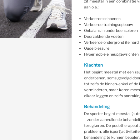
zit meestal in een combinatie 
aan o.a.:
Verkeerde schoenen
Verkeerde trainingsopbouw
Onbalans in onderbeenspieren
Doorzakkende voeten
Verkeerde ondergrond (te hard /
Oude blessure
Hypermobiele heupgewrichten
Klachten
Het begint meestal met een zeu
onderbenen, soms gevolgd door 
tot zelfs de binnen-enkel of de
verminderen, maar keren meest
elkaar leggen en zelfs aanraking 
Behandeling
De sporter begint meestal (aut
– zonder aanvullende behandeli
terugkeren. De podotherapeut z
probleem, alle (sport)activitei
behandeling te kunnen bepalen.