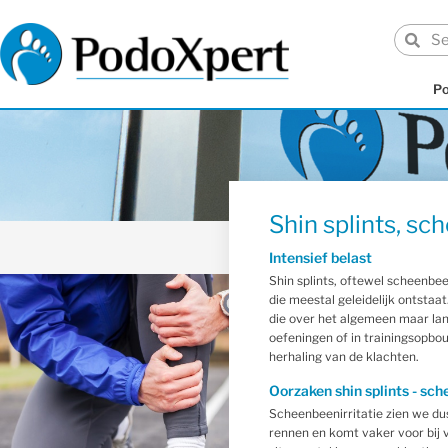
P
Shin splints, sc
Intensief belast
Shin splints, oftewel scheenbeen
die meestal geleidelijk ontstaa
die over het algemeen maar la
oefeningen of in trainingsopbo
herhaling van de klachten.
Oorzaken shin splints - sch
Scheenbeenirritatie zien we du
rennen en komt vaker voor bij 