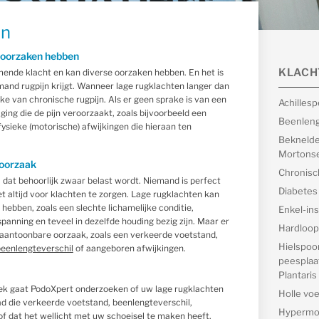
en
 oorzaken hebben
KLACH
mende klacht en kan diverse oorzaken hebben. En het is
iemand rugpijn krijgt. Wanneer lage rugklachten langer dan
e van chronische rugpijn. Als er geen sprake is van een
Achilles
ing die de pijn veroorzaakt, zoals bijvoorbeeld een
Beenleng
 fysieke (motorische) afwijkingen die hieraan ten
Beknelde
Mortonse
 oorzaak
Chronisc
 dat behoorlijk zwaar belast wordt. Niemand is perfect
Diabetes
t altijd voor klachten te zorgen. Lage rugklachten kan
 hebben, zoals een slechte lichamelijke conditie,
Enkel-inst
spanning en teveel in dezelfde houding bezig zijn. Maar er
Hardloop
t aantoonbare oorzaak, zoals een verkeerde voetstand,
Hielspoor
eenlengteverschil
of aangeboren afwijkingen.
peesplaat
Plantaris
rek gaat PodoXpert onderzoeken of uw lage rugklachten
Holle voe
d die verkeerde voetstand, beenlengteverschil,
Hypermob
of dat het wellicht met uw schoeisel te maken heeft.