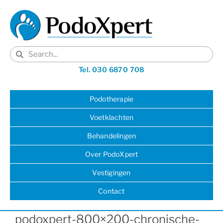
Tel. 030 6870 708
Podotherapie
Voetklachten
Behandelingen
Over PodoXpert
Vestigingen
Contact
podoxpert-800×200-chronische-