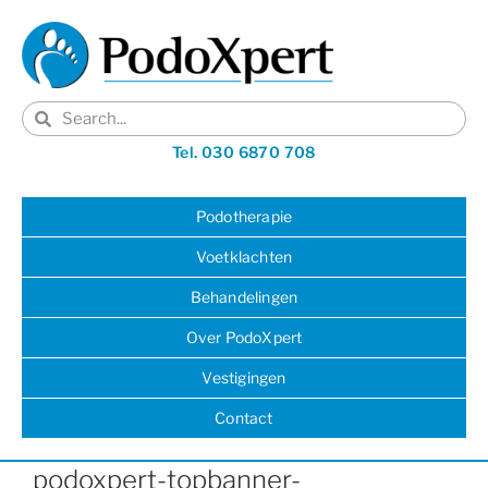
Tel. 030 6870 708
Podotherapie
Voetklachten
Behandelingen
Over PodoXpert
Vestigingen
Contact
podoxpert-topbanner-