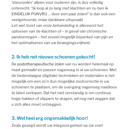
‘steunzolen’ alleen voor ouderen zijn, is dus volledig
onterecht. “Ik loop al zo lang met klachten en nu ben ik
EINDELIJK PIJNVRIJ … door een paar zolen!” is dan ook een
veelgehoorde, maar dankbare uitspraak!
Let wel: Inzet van onze behandeling is allereerst het
oplossen van de klachten of – in geval van chronische
aandoeningen – het zoveel mogelijk beperken van pijn en
het optimaliseren van uw bewegingsvrijheid.
2. Ik heb net nieuwe schoenen gekocht!
De
podotherapeutische zolen
van nu worden helemaal op
maat gemaakt en passen nagenoeg in al uw schoenen. Met
de hedendaagse (digitale) technieken en materialen is het
mogelijk om een zo’n dun mogelijke zoolcorrectie in uw
schoenen te plaatsen, om de overgang nagenoeg naadloos
te laten verlopen. Dat het niet verstandig is om continue
hoge hakken of slippers te dragen, wil nog niet zeggen dat
u zich alles moet ontzeggen.
3. Wel heel erg ongemakkelijk hoor!
Zoals gezegd wordt uw inlegzool geheel op úw voet