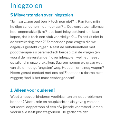
Inlegzolen
5 Misverstanden over inlegzolen
“Ja maar … zou oud ben ik toch nog niet? … Kan ik nu mijn
huidige schoenen niet meer aan? … Dat wordt toch allemaal
heel ongemakkelijk zo? … Je kunt inleg ook kant-en-klaar
kopen, dat is toch een stuk voordeliger? … En het zit niet in
de verzekering, toch?” Zomaar een paar vragen die we
dagelijks gesteld krijgen. Naast de onbekendheid met
podotherapie als paramedisch beroep, zijn de vragen (en
vooral de misverstanden) over inlegzolen wel het meest
opvallend in onze praktijken. Daarom nemen we graag wat
van die onnodige ‘angsten’ weg. Hebt u hierna nog vragen?
Neem gerust contact met ons op! Zodat ook u daarna kunt
zeggen; “had ik het maar eerder gedaan!”
1. Alleen voor ouderen?
Weet u hoeveel
kinderen
voetklachten en loopproblemen
hebben?
Voet-, knie en heupklachten
als gevolg van een
verkeerd looppatroon of een afwijkende voetstand komen
voor in alle leeftijdscategorieën. De gedachte dat