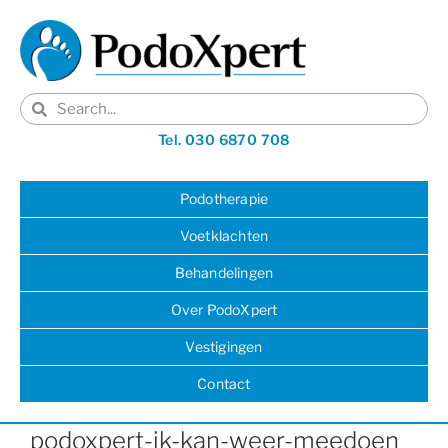
Tel. 030 6870 708
Podotherapie
Voetklachten
Behandelingen
Over PodoXpert
Vestigingen
Contact
podoxpert-ik-kan-weer-meedoen